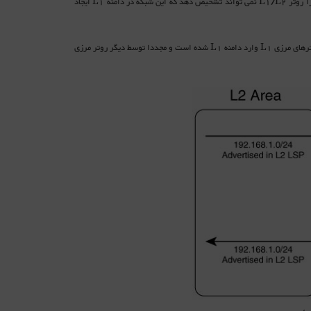
L1 توسط یکی از روتر های L1/L2 ارسال شده است، توسط دیگر L1/L2 مجددا به L2 بر می گردد زیرا روتر L1/L2 نمی تواند تشخیص دهد که این شبکه در دامنه L1 ایجاد
شکل زیر چگونگی ایجاد loop را نشان می دهد. شبکه 192.168.1.0/24 از دامنه L2 توسط یکی از روترهای مرزی L1 وارد دامنه L1 شده است و مجددا توسط دیگر روتر مرزی