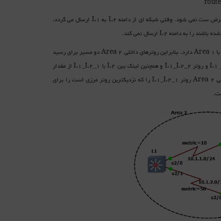
برای رفع این شکل در ISIS بیتی به نام U/D و یا UP/DOWN دیده شده است که به صورت پیش فرض ست نمی شود. وقتی شبکه ای از دامنه L2 به L1 ارسال می گردد،
برای درک بهتر Roue Leaking به سناریو زیر توجه می کنیم که در آن Area 2 دو روتر مرزی مشترک با Area 1 دارد. بنابراین روترهای داخلی Area 2 دو مسیر برای رسید
به مقصد شبکه 192.168.1.0/24 در Area 1 دارند. همچنین توجه کنید که متریک دو لینک بین روتر L1 و روتر L1_L2_2 و همچنین لینک بین L2 با L1_L2_1 از مقدار
پیش فرص 10 به ترتیب به مقادیر 50 و 60 تغییر داده شده اند. در حالت پیش فرض روتر های داخلی Area 2 روتر L1_L2_1 را که نزدیکترین روتر مرزی است را برای