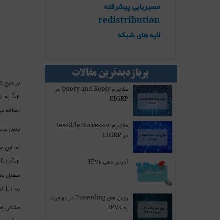
مسیریابی پیشرفته
redistribution
لایه های شبکه
پربازدیدترین مقالات
مکانیزم Query and Reply در
EIGRP
اضافه می
مکانیزم Feasible Successor
بدین ترتیب روترهای L1 برای ارسال ترافیک به خ
در EIGRP
آدرس دهی IPv6
به L1 اصطلاحا
روش های Tunenling در مهاجرت
به IPV6