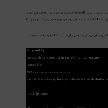
جدول مسیریابی روتر L1 نشان می دهد که این روتر مسیر L1_L2_1 را برای خروج انتخاب می کند. برای اینکار از مسیر default استفاده می شود زیرا اطلاعات هیچ یک از
شبکه های Area 1 به صورت پیش فرض به Area 2 منتقل نمی شود بلکه هر دو روتر مرزی با ست کردن بیت ATT خود را به عنوان روترهای مرزی معرفی می کنند و روتر L1
در ذیل جدول دیتابیس روتر L1 نیز نشان داده شده است. در خروجی جدول دیتابیس مشاهده می کنید که روتر های L1_L2_1 و L1_L2_2 بیت ATT خود را ست نموده اند
!!! L1 and L2
a
ccess-list 101 permit ip 192.168.1.0 0.0.0.255 any
router isis
net 49.0002.0000.0000.0003.00
redistribute isis ip level-2 into level-1 distribute-lis
!
L1#sh ip route