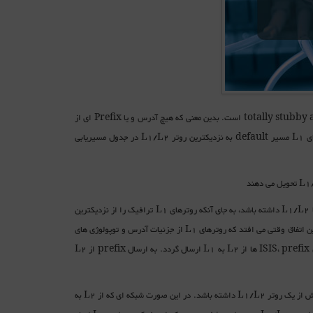
بر هیچ کس پوشیده نیست که که عملکرد پیش فرض پروتکل ISIS شبیه پروتکل OSPF در حالت totally stubby area است. بدین معنی که هیچ آدرس و یا Prefix ای از
L2 به L1 ارسال نمی گردد بلکه روتر و یا روترهای L1/L2 بیت ATT را ست می کنند و همه روترهای L1 مسیر default به نزدیکترین روتر L1/L2 در جدول مسیریابی
اما این موضوع همیشه پذیرفته نیست. به عنوان مثال چنانچه Area مورد نظر بیش از یک روتر مرزی و یا L1/L2 داشته باشد، به جای آنکه روترهای L1 ترافیک را از نزدیکترین
L1/L2 روتر خارج کنند، گاها ترجیح می دهید که روتر از مسیری خارج شود که به مقصد نزدیکتر است. این اتفاق وقتی می افتد که روترهای L1 از جزئیات آدرس و توپولوژی های
متصل به دیگر Area ها مطلع باشند. به عبارت دیگر این امر وقتی محقق می شود که برخلاف رفتار نرمال ISIS، prefix ها از L2 به L1 ارسال گردد. به ارسال prefix از L2
مشکل احتمالی که ممکن است به واسطه route leaking در شبکه ایجاد شود، زمانی است که Area بیش از یک روتر L1/L2 داشته باشد. در این صورت شبکه ای که از L2 به