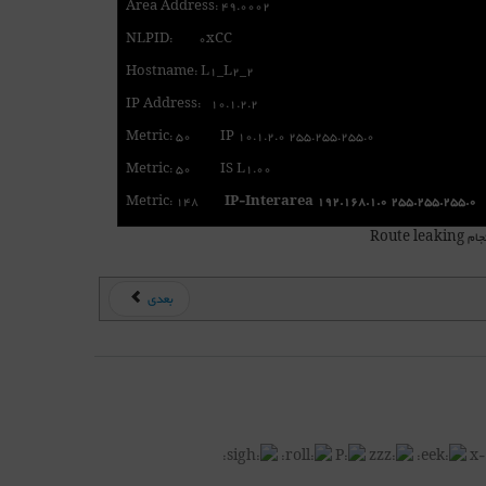
Area Address: 49.0002
NLPID: 0xCC
Hostname: L1_L2_2
IP Address: 10.1.2.2
Metric: 50 IP 10.1.2.0 255.255.255.0
Metric: 50 IS L1.00
Metric: 148
IP-Interarea
192.168.1.0 255.255.255.0
بعدی