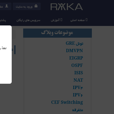
ورود به سایت
عضو
صفحه اصلی
آموزش
سرویس های رایگان
پشتیب
موضوعات وبلاگ
شما اینجا
تونل GRE
لطفاً
مفهوم Route-Leaking در ISIS
DMVPN
EIGRP
دسته:
OSPF
ISIS
NAT
IPV4
IPV6
CEF Switching
متفرقه