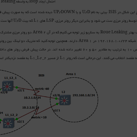
احتمال ایجاد loop به واسطه route leaking
 مرزی ست می شود و بنابراین دیگر روتر مرزی، LSP های L1 که بیت U/D آنها ست شده باشند را به دامنه L2 ارسال نمی کند.
انتخاب می کنند. این درحالی است که روتر L1 از مسیر L1_L2_2 به مقصد نزدیکتر است.