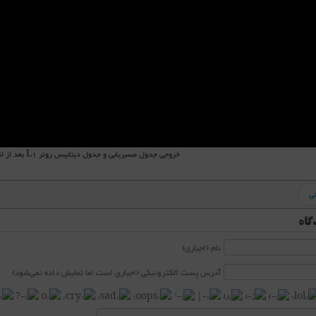
خروجی جدول مسیریابی و جدول دیتابیس روتر L1 بعد از انجام Route leaking
ی
گاه
نام (اجباری)
آدرس پست الکترونیکی (اجباری است اما نمایش داده نمی‌شود)