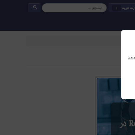
رت خرید
0
ربری