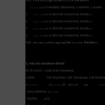
i*L1 0.0.0.0/0 [115/10] via 10.1.1.2, Serial2/0
10.0.0.0/8 is variably subnetted, 4 subnets, 2 masks
C 10.1.1.0/24 is directly connected, Serial2/0
L 10.1.1.1/32 is directly connected, Serial2/0
C 10.1.2.0/24 is directly connected, Serial2/1
L 10.1.2.1/32 is directly connected, Serial2/1
i ia 192.168.1.0/24 [115/198] via 10.1.2.2, Serial2/1
!
!
L1#sh isis database detail
IS-IS Level-1 Link State Database:
LSPID LSP Seq Num LSP Checksum LSP Holdt
L1.00-00 * 0x0000000B 0x382A 656 0/0/
Area Address: 49.0002
NLPID: 0xCC