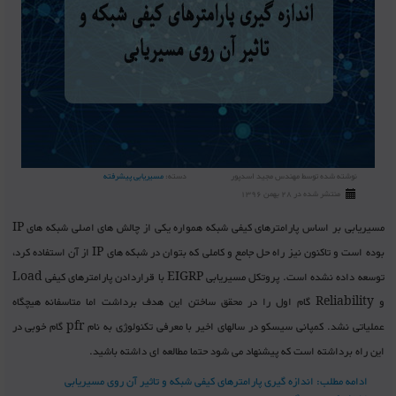
نوشته شده توسط
مهندس مجید اسدپور
دسته:
مسیریابی پیشرفته
منتشر شده در 28 بهمن 1396
مسیریابی بر اساس پارامترهای کیفی شبکه همواره یکی از چالش های اصلی شبکه های IP
بوده است و تاکنون نیز راه حل جامع و کاملی که بتوان در شبکه های IP از آن استفاده کرد،
توسعه داده نشده است. پروتکل مسیریابی EIGRP با قراردادن پارامترهای کیفی Load
و Reliability گام اول را در محقق ساختن این هدف برداشت اما متاسفانه هیچگاه
عملیاتی نشد. کمپانی سیسکو در سالهای اخیر با معرفی تکنولوژی به نام pfr گام خوبی در
این راه برداشته است که پیشنهاد می شود حتما مطالعه ای داشته باشید.
ادامه مطلب: اندازه گیری پارامترهای کیفی شبکه و تاثیر آن روی مسیریابی