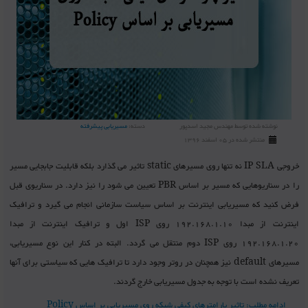
نوشته شده توسط
مهندس مجید اسدپور
دسته:
مسیریابی پیشرفته
منتشر شده در 05 اسفند 1396
خروجی IP SLA نه تنها روی مسیرهای static تاثیر می گذارد بلکه قابلیت جابجایی مسیر
را در سناریوهایی که مسیر بر اساس PBR تعیین می شود را نیز دارد. در سناریوی قبل
فرض کنید که مسیریابی اینترنت بر اساس سیاست سازمانی انجام می گیرد و ترافیک
اینترنت از مبدا 192.168.1.10 روی ISP اول و ترافیک اینترنت از مبدا
192.168.1.20 روی ISP دوم منتقل می گردد. البته در کنار این نوع مسیریابی،
مسیرهای default نیز همچنان در روتر وجود دارد تا ترافیک هایی که سیاستی برای آنها
تعریف نشده است با توجه به جدول مسیریابی خارج گردند.
ادامه مطلب: تاثیر پارامترهای کیفی شبکه روی مسیریابی بر اساس Policy