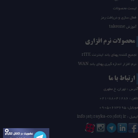
IPV4
لیست محصولات
تعداد مقالات: 1
فعال سازی و دریافت رمز
IPV6
آموزش takeone
تعداد مقالات: 12
محصولات نرم افزاری
CEF Switching
تعداد مقالات: 3
تجمیع کننده پهنای باند اینترنت rITE
متفرقه
نرم افزار اندازه گیری پهنای باند WAN
تعداد مقالات: 3
مسیریابی پیشرفته
ارتباط با ما
تعداد مقالات: 5
آدرس : تهران، خ مطهری
redistribution
تلفن :
21-88041286
0
تعداد مقالات: 11
موبایل: 09050673695
لایه های شبکه
ایمیل : info [at] rayka-co [dot] ir
تعداد مقالات: 6