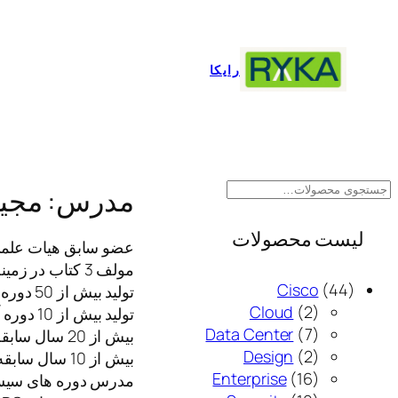
رفتن
به
محتوا
رایکا
ج
مدرس:
مجید
س
ت
لیست محصولات
عضو سابق هیات علمی
ج
مولف 3 کتاب در زمینه شبکه های کامپیوتری
و
4
Cisco
44
تولید بیش از 50 دوره آموزش ویدئویی به زبان فارسی
2
4
Cloud
2
تولید بیش از 10 دوره آموزش ویدئویی به زبان انگلیسی
م
7
م
Data Center
7
بیش از 20 سال سابقه در زمینه شبکه و امنیت
ح
م
2
ح
Design
2
بیش از 10 سال سابقه تدریس
ص
1
م
ح
ص
Enterprise
16
مدرس دوره های سیس