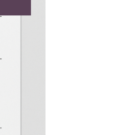
و
و
ل
ل