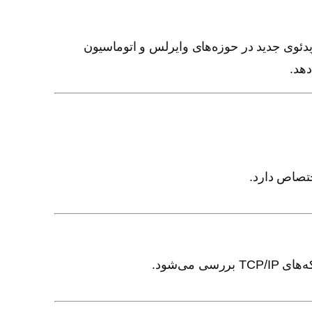
وره بر اساس سرفصل‌های CCNA 200-125 طراحی شده و با افزودن 10 ویدئوی جدید در حوزه‌های وایرلس و اتوماسیون
هد.